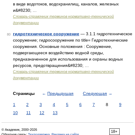
в виде водотоков, водохранилищ, каналов, железных
и&#8230; …
Словарь-справочник терминов нормативно-технической
документации
гидротехническое сооружение
— 3.1.1 гидротехническое
80
сооружение; гидросооружение по title= Гидротехнические
сооружения. Основные положения : Сооружение,
подвергающееся воздействию водной среды,
предназначенное для использования и охраны водных
ресурсов, предотвращения&#8230; …
Словарь-справочник терминов нормативно-технической
документации
Страницы
←
Предыдущая
Следующая
→
1
2
3
4
5
6
7
8
9
10
11
12
13
© Академик, 2000-2026
18+
Обратная связь:
Техподдержка
,
Реклама на сайте