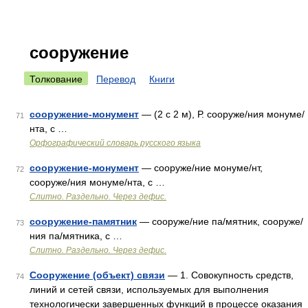
сооружение
Толкование
Перевод
Книги
сооружение-монумент
— (2 с 2 м), Р. сооруже/ния монуме/
71
нта, с …
Орфографический словарь русского языка
сооружение-монумент
— сооруже/ние монуме/нт,
72
сооруже/ния монуме/нта, с …
Слитно. Раздельно. Через дефис.
сооружение-памятник
— сооруже/ние па/мятник, сооруже/
73
ния па/мятника, с …
Слитно. Раздельно. Через дефис.
Сооружение (объект) связи
— 1. Совокупность средств,
74
линий и сетей связи, используемых для выполнения
технологически завершенных функций в процессе оказания